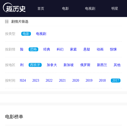
首页
电影
电视剧
明星
剧情片筛选
按类型
电影
电视剧
爱情
按剧情
冒险
恐怖
经典
科幻
家庭
悬疑
动画
惊悚
古
印度
按地区
意大利
西班牙
加拿大
新加坡
俄罗斯
新西兰
其他
按时间
2025
2024
2023
2022
2021
2020
2019
2018
2017
电影榜单