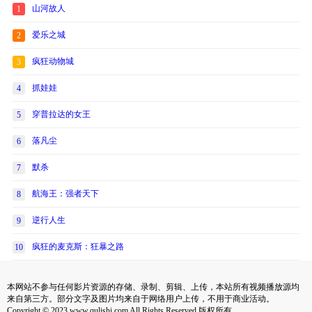
山河故人
1
爱乐之城
2
疯狂动物城
3
抓娃娃
4
穿普拉达的女王
5
落凡尘
6
默杀
7
航海王：强者天下
8
逆行人生
9
疯狂的麦克斯：狂暴之路
10
本网站不参与任何影片资源的存储、录制、剪辑、上传，本站所有视频播放源均
来自第三方。部分文字及图片均来自于网络用户上传，不用于商业活动。
Copyright © 2023 www.qulishi.com All Rights Reserved 版权所有