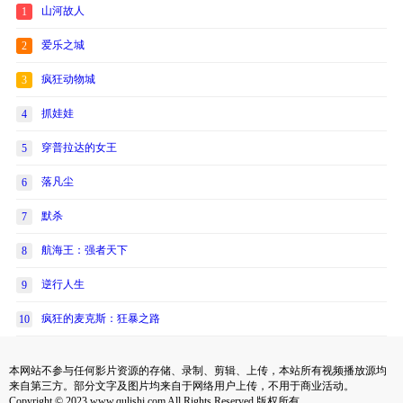
山河故人
1
爱乐之城
2
疯狂动物城
3
抓娃娃
4
穿普拉达的女王
5
落凡尘
6
默杀
7
航海王：强者天下
8
逆行人生
9
疯狂的麦克斯：狂暴之路
10
本网站不参与任何影片资源的存储、录制、剪辑、上传，本站所有视频播放源均
来自第三方。部分文字及图片均来自于网络用户上传，不用于商业活动。
Copyright © 2023 www.qulishi.com All Rights Reserved 版权所有