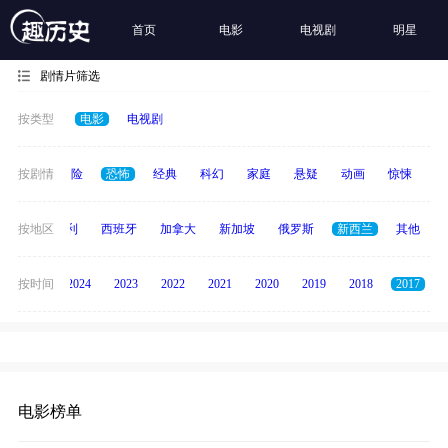
首页
电影
电视剧
明星
剧情片筛选
按类型
电影
电视剧
爱情
按剧情
冒险
恐怖
经典
科幻
家庭
悬疑
动画
惊悚
古
印度
按地区
意大利
西班牙
加拿大
新加坡
俄罗斯
新西兰
其他
按时间
2025
2024
2023
2022
2021
2020
2019
2018
2017
电影榜单