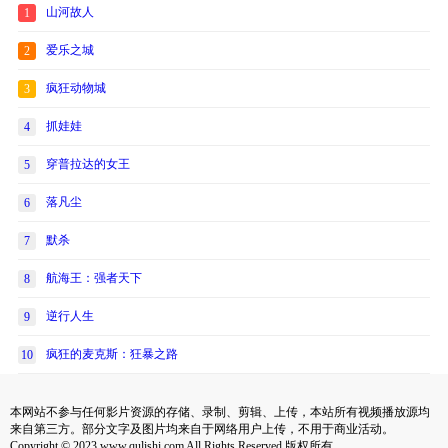
山河故人
1
爱乐之城
2
疯狂动物城
3
抓娃娃
4
穿普拉达的女王
5
落凡尘
6
默杀
7
航海王：强者天下
8
逆行人生
9
疯狂的麦克斯：狂暴之路
10
本网站不参与任何影片资源的存储、录制、剪辑、上传，本站所有视频播放源均
来自第三方。部分文字及图片均来自于网络用户上传，不用于商业活动。
Copyright © 2023 www.qulishi.com All Rights Reserved 版权所有