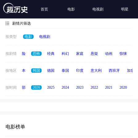
首页
电影
电视剧
明星
剧情片筛选
按类型
电影
电视剧
爱情
按剧情
冒险
恐怖
经典
科幻
家庭
悬疑
动画
惊悚
古
英国
按地区
日本
韩国
德国
泰国
印度
意大利
西班牙
加拿大
按时间
全部
2026
2025
2024
2023
2022
2021
2020
20
电影榜单