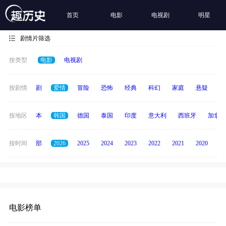
首页
电影
电视剧
明星
剧情片筛选
按类型
电影
电视剧
全部
按剧情
喜剧
爱情
冒险
恐怖
经典
科幻
家庭
悬疑
动
英国
按地区
日本
韩国
德国
泰国
印度
意大利
西班牙
加拿大
按时间
全部
2026
2025
2024
2023
2022
2021
2020
20
电影榜单