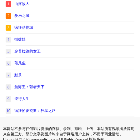
山河故人
1
爱乐之城
2
疯狂动物城
3
抓娃娃
4
穿普拉达的女王
5
落凡尘
6
默杀
7
航海王：强者天下
8
逆行人生
9
疯狂的麦克斯：狂暴之路
10
本网站不参与任何影片资源的存储、录制、剪辑、上传，本站所有视频播放源均
来自第三方。部分文字及图片均来自于网络用户上传，不用于商业活动。
Copyright © 2023 www.qulishi.com All Rights Reserved 版权所有