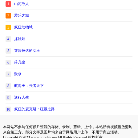
山河故人
1
爱乐之城
2
疯狂动物城
3
抓娃娃
4
穿普拉达的女王
5
落凡尘
6
默杀
7
航海王：强者天下
8
逆行人生
9
疯狂的麦克斯：狂暴之路
10
本网站不参与任何影片资源的存储、录制、剪辑、上传，本站所有视频播放源均
来自第三方。部分文字及图片均来自于网络用户上传，不用于商业活动。
Copyright © 2023 www.qulishi.com All Rights Reserved 版权所有