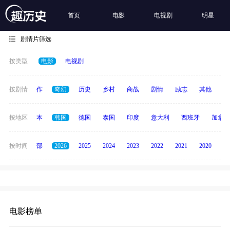
首页
电影
电视剧
明星
剧情片筛选
按类型
电影
电视剧
犯罪
按剧情
动作
奇幻
历史
乡村
商战
剧情
励志
其他
纪
英国
按地区
日本
韩国
德国
泰国
印度
意大利
西班牙
加拿大
按时间
全部
2026
2025
2024
2023
2022
2021
2020
20
电影榜单