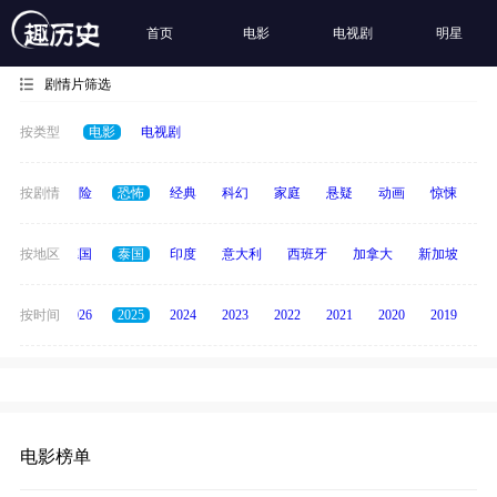
首页
电影
电视剧
明星
剧情片筛选
按类型
电影
电视剧
爱情
按剧情
冒险
恐怖
经典
科幻
家庭
悬疑
动画
惊悚
古
韩国
按地区
德国
泰国
印度
意大利
西班牙
加拿大
新加坡
俄
全部
按时间
2026
2025
2024
2023
2022
2021
2020
2019
20
电影榜单