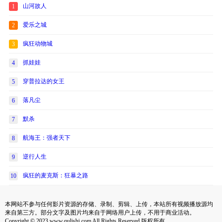
山河故人
1
爱乐之城
2
疯狂动物城
3
抓娃娃
4
穿普拉达的女王
5
落凡尘
6
默杀
7
航海王：强者天下
8
逆行人生
9
疯狂的麦克斯：狂暴之路
10
本网站不参与任何影片资源的存储、录制、剪辑、上传，本站所有视频播放源均
来自第三方。部分文字及图片均来自于网络用户上传，不用于商业活动。
Copyright © 2023 www.qulishi.com All Rights Reserved 版权所有