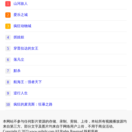
山河故人
1
爱乐之城
2
疯狂动物城
3
抓娃娃
4
穿普拉达的女王
5
落凡尘
6
默杀
7
航海王：强者天下
8
逆行人生
9
疯狂的麦克斯：狂暴之路
10
本网站不参与任何影片资源的存储、录制、剪辑、上传，本站所有视频播放源均
来自第三方。部分文字及图片均来自于网络用户上传，不用于商业活动。
Copyright © 2023 www.qulishi.com All Rights Reserved 版权所有