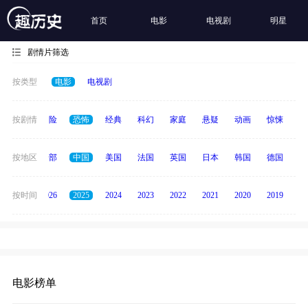
首页
电影
电视剧
明星
剧情片筛选
按类型
电影
电视剧
爱情
按剧情
冒险
恐怖
经典
科幻
家庭
悬疑
动画
惊悚
古
按地区
全部
中国
美国
法国
英国
日本
韩国
德国
泰
全部
按时间
2026
2025
2024
2023
2022
2021
2020
2019
20
电影榜单