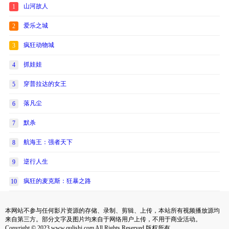
山河故人
1
爱乐之城
2
疯狂动物城
3
抓娃娃
4
穿普拉达的女王
5
落凡尘
6
默杀
7
航海王：强者天下
8
逆行人生
9
疯狂的麦克斯：狂暴之路
10
本网站不参与任何影片资源的存储、录制、剪辑、上传，本站所有视频播放源均
来自第三方。部分文字及图片均来自于网络用户上传，不用于商业活动。
Copyright © 2023 www.qulishi.com All Rights Reserved 版权所有