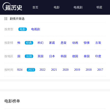
首页
电影
电视剧
明星
剧情片筛选
按类型
电影
电视剧
冒险
按剧情
恐怖
经典
科幻
家庭
悬疑
动画
惊悚
古装
战
中国
按地区
美国
法国
英国
日本
韩国
德国
泰国
印度
意
按时间
2025
2024
2023
2022
2021
2020
2019
2018
2017
电影榜单