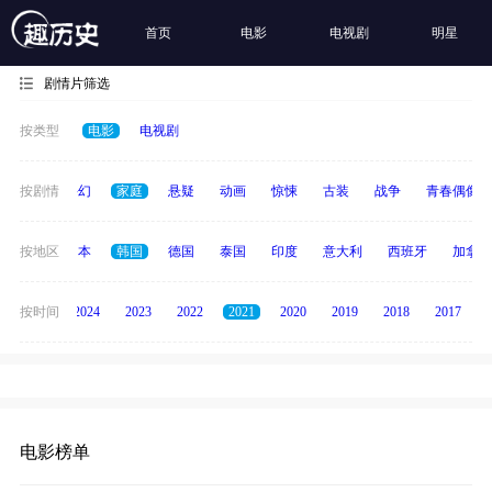
首页
电影
电视剧
明星
剧情片筛选
按类型
电影
电视剧
经典
按剧情
科幻
家庭
悬疑
动画
惊悚
古装
战争
青春偶像
英国
按地区
日本
韩国
德国
泰国
印度
意大利
西班牙
加拿大
按时间
2025
2024
2023
2022
2021
2020
2019
2018
2017
电影榜单