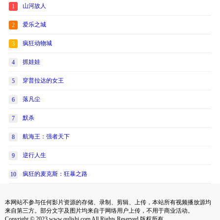
山河故人
1
爱乐之城
2
疯狂动物城
3
抓娃娃
4
穿普拉达的女王
5
落凡尘
6
默杀
7
航海王：强者天下
8
逆行人生
9
疯狂的麦克斯：狂暴之路
10
本网站不参与任何影片资源的存储、录制、剪辑、上传，本站所有视频播放源均
来自第三方。部分文字及图片均来自于网络用户上传，不用于商业活动。
Copyright © 2023 www.qulishi.com All Rights Reserved 版权所有