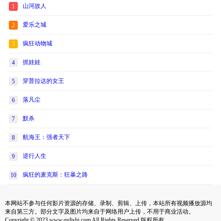
山河故人
1
爱乐之城
2
疯狂动物城
3
抓娃娃
4
穿普拉达的女王
5
落凡尘
6
默杀
7
航海王：强者天下
8
逆行人生
9
疯狂的麦克斯：狂暴之路
10
本网站不参与任何影片资源的存储、录制、剪辑、上传，本站所有视频播放源均
来自第三方。部分文字及图片均来自于网络用户上传，不用于商业活动。
Copyright © 2023 www.qulishi.com All Rights Reserved 版权所有