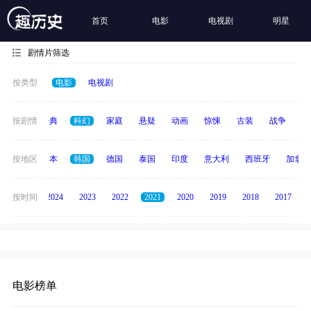
首页
电影
电视剧
明星
剧情片筛选
按类型
电影
电视剧
恐怖
按剧情
经典
科幻
家庭
悬疑
动画
惊悚
古装
战争
青
英国
按地区
日本
韩国
德国
泰国
印度
意大利
西班牙
加拿大
按时间
2025
2024
2023
2022
2021
2020
2019
2018
2017
电影榜单