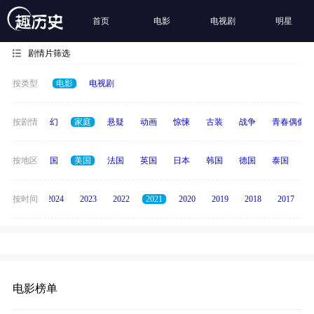
首页
电影
电视剧
明星
剧情片筛选
按类型
电影
电视剧
经典
按剧情
科幻
家庭
悬疑
动画
惊悚
古装
战争
青春偶像
全部
按地区
中国
美国
法国
英国
日本
韩国
德国
泰国
印
按时间
2025
2024
2023
2022
2021
2020
2019
2018
2017
电影榜单