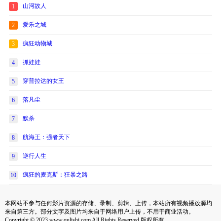
山河故人
1
爱乐之城
2
疯狂动物城
3
抓娃娃
4
穿普拉达的女王
5
落凡尘
6
默杀
7
航海王：强者天下
8
逆行人生
9
疯狂的麦克斯：狂暴之路
10
本网站不参与任何影片资源的存储、录制、剪辑、上传，本站所有视频播放源均
来自第三方。部分文字及图片均来自于网络用户上传，不用于商业活动。
Copyright © 2023 www.qulishi.com All Rights Reserved 版权所有