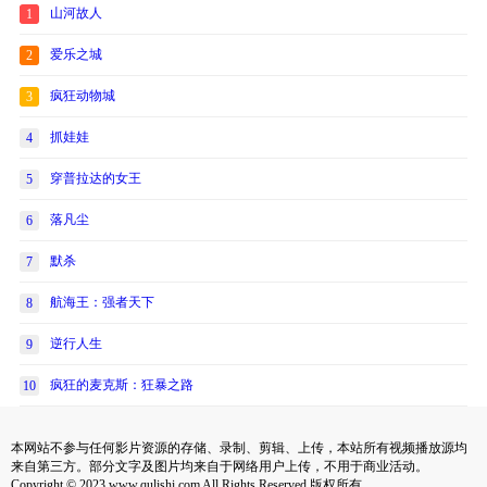
山河故人
1
爱乐之城
2
疯狂动物城
3
抓娃娃
4
穿普拉达的女王
5
落凡尘
6
默杀
7
航海王：强者天下
8
逆行人生
9
疯狂的麦克斯：狂暴之路
10
本网站不参与任何影片资源的存储、录制、剪辑、上传，本站所有视频播放源均
来自第三方。部分文字及图片均来自于网络用户上传，不用于商业活动。
Copyright © 2023 www.qulishi.com All Rights Reserved 版权所有