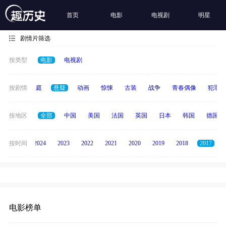
首页
电影
电视剧
明星
剧情片筛选
按类型
电影
电视剧
科幻
按剧情
家庭
悬疑
动画
惊悚
古装
战争
青春偶像
犯罪
按地区
全部
中国
美国
法国
英国
日本
韩国
德国
按时间
2025
2024
2023
2022
2021
2020
2019
2018
2017
电影榜单