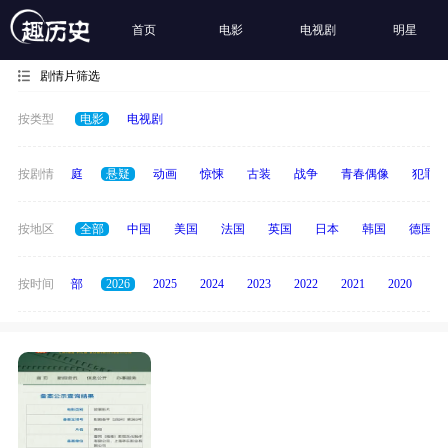
首页
电影
电视剧
明星
剧情片筛选
按类型
电影
电视剧
科幻
按剧情
家庭
悬疑
动画
惊悚
古装
战争
青春偶像
犯罪
按地区
全部
中国
美国
法国
英国
日本
韩国
德国
按时间
全部
2026
2025
2024
2023
2022
2021
2020
20