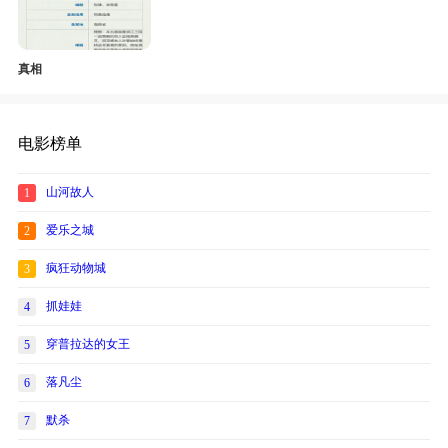
真相
电影榜单
山河故人
1
爱乐之城
2
疯狂动物城
3
抓娃娃
4
穿普拉达的女王
5
落凡尘
6
默杀
7