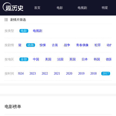
首页
电影
电视剧
明星
剧情片筛选
按类型
电影
电视剧
家庭
按剧情
悬疑
动画
惊悚
古装
战争
青春偶像
犯罪
动作
按地区
全部
中国
美国
法国
英国
日本
韩国
德国
按时间
2025
2024
2023
2022
2021
2020
2019
2018
2017
电影榜单