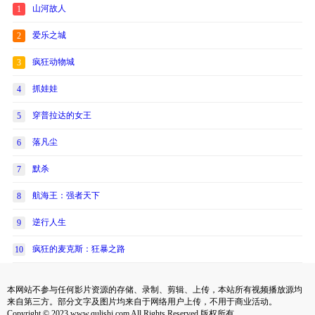
山河故人
1
爱乐之城
2
疯狂动物城
3
抓娃娃
4
穿普拉达的女王
5
落凡尘
6
默杀
7
航海王：强者天下
8
逆行人生
9
疯狂的麦克斯：狂暴之路
10
本网站不参与任何影片资源的存储、录制、剪辑、上传，本站所有视频播放源均
来自第三方。部分文字及图片均来自于网络用户上传，不用于商业活动。
Copyright © 2023 www.qulishi.com All Rights Reserved 版权所有