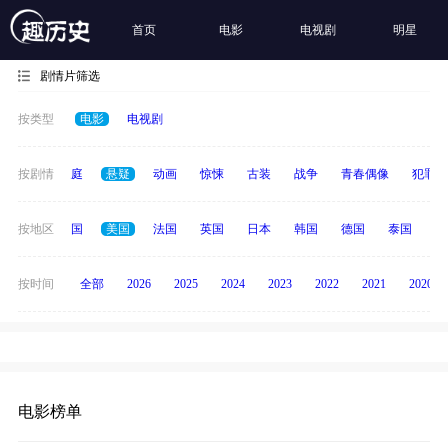
首页
电影
电视剧
明星
剧情片筛选
按类型
电影
电视剧
科幻
按剧情
家庭
悬疑
动画
惊悚
古装
战争
青春偶像
犯罪
全部
按地区
中国
美国
法国
英国
日本
韩国
德国
泰国
印
按时间
全部
2026
2025
2024
2023
2022
2021
2020
电影榜单