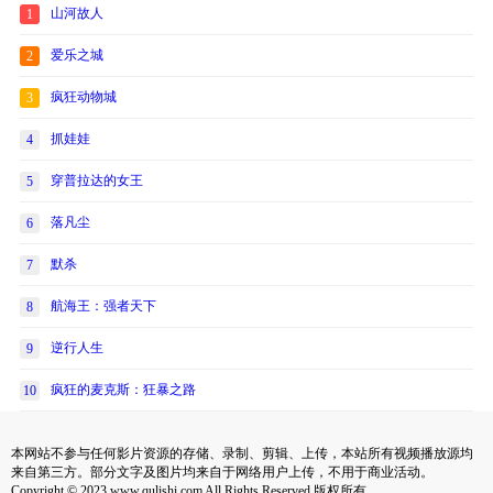
山河故人
1
爱乐之城
2
疯狂动物城
3
抓娃娃
4
穿普拉达的女王
5
落凡尘
6
默杀
7
航海王：强者天下
8
逆行人生
9
疯狂的麦克斯：狂暴之路
10
本网站不参与任何影片资源的存储、录制、剪辑、上传，本站所有视频播放源均
来自第三方。部分文字及图片均来自于网络用户上传，不用于商业活动。
Copyright © 2023 www.qulishi.com All Rights Reserved 版权所有