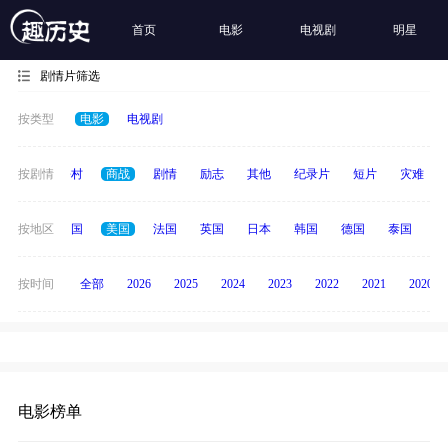
首页
电影
电视剧
明星
剧情片筛选
按类型
电影
电视剧
历史
按剧情
乡村
商战
剧情
励志
其他
纪录片
短片
灾难
全部
按地区
中国
美国
法国
英国
日本
韩国
德国
泰国
印
按时间
全部
2026
2025
2024
2023
2022
2021
2020
电影榜单