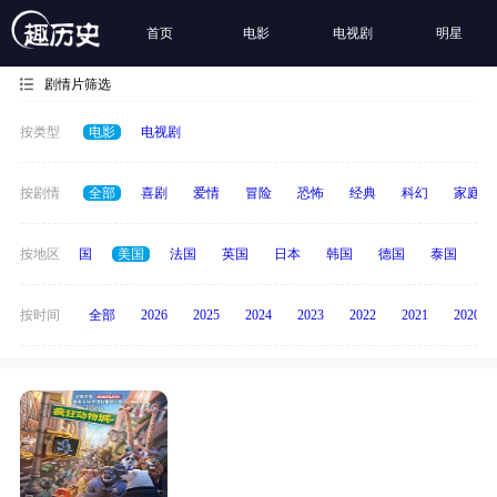
首页
电影
电视剧
明星
剧情片筛选
按类型
电影
电视剧
按剧情
全部
喜剧
爱情
冒险
恐怖
经典
科幻
家庭
全部
按地区
中国
美国
法国
英国
日本
韩国
德国
泰国
印
按时间
全部
2026
2025
2024
2023
2022
2021
2020