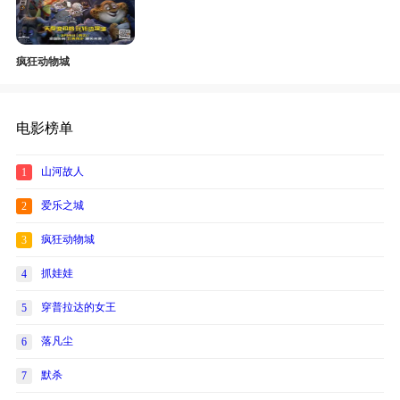
疯狂动物城
电影榜单
山河故人
1
爱乐之城
2
疯狂动物城
3
抓娃娃
4
穿普拉达的女王
5
落凡尘
6
默杀
7