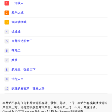
山河故人
1
爱乐之城
2
疯狂动物城
3
抓娃娃
4
穿普拉达的女王
5
落凡尘
6
默杀
7
航海王：强者天下
8
逆行人生
9
疯狂的麦克斯：狂暴之路
10
本网站不参与任何影片资源的存储、录制、剪辑、上传，本站所有视频播放源均
来自第三方。部分文字及图片均来自于网络用户上传，不用于商业活动。
Copyright © 2023 www.qulishi.com All Rights Reserved 版权所有