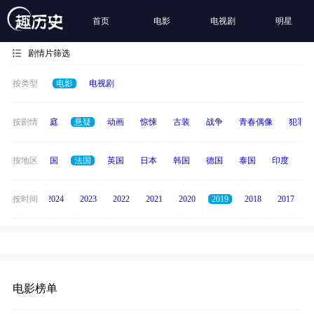
首页
电影
电视剧
明星
剧情片筛选
按类型
电影
电视剧
科幻
按剧情
家庭
悬疑
动画
惊悚
古装
战争
青春偶像
犯罪
中国
按地区
美国
法国
英国
日本
韩国
德国
泰国
印度
意
按时间
2025
2024
2023
2022
2021
2020
2019
2018
2017
电影榜单