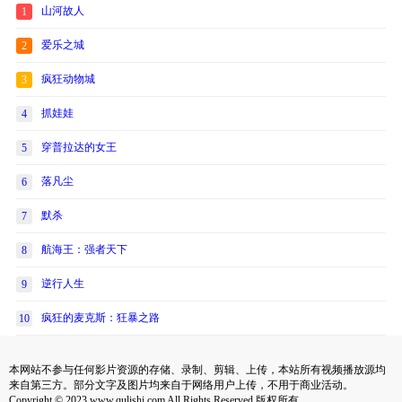
山河故人
1
爱乐之城
2
疯狂动物城
3
抓娃娃
4
穿普拉达的女王
5
落凡尘
6
默杀
7
航海王：强者天下
8
逆行人生
9
疯狂的麦克斯：狂暴之路
10
本网站不参与任何影片资源的存储、录制、剪辑、上传，本站所有视频播放源均
来自第三方。部分文字及图片均来自于网络用户上传，不用于商业活动。
Copyright © 2023 www.qulishi.com All Rights Reserved 版权所有