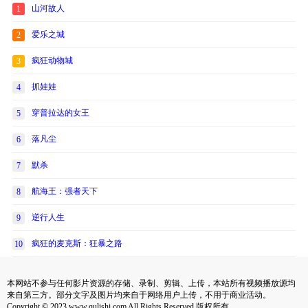
山河故人
1
爱乐之城
2
疯狂动物城
3
抓娃娃
4
穿普拉达的女王
5
落凡尘
6
默杀
7
航海王：强者天下
8
逆行人生
9
疯狂的麦克斯：狂暴之路
10
本网站不参与任何影片资源的存储、录制、剪辑、上传，本站所有视频播放源均
来自第三方。部分文字及图片均来自于网络用户上传，不用于商业活动。
Copyright © 2023 www.qulishi.com All Rights Reserved 版权所有