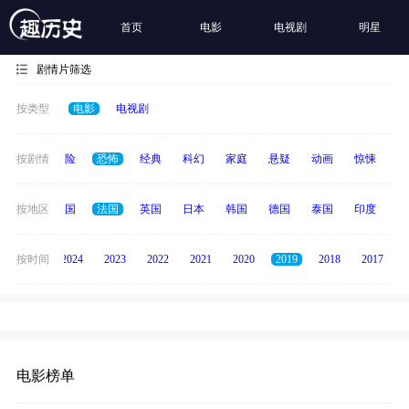
首页
电影
电视剧
明星
剧情片筛选
按类型
电影
电视剧
爱情
按剧情
冒险
恐怖
经典
科幻
家庭
悬疑
动画
惊悚
古
中国
按地区
美国
法国
英国
日本
韩国
德国
泰国
印度
意
按时间
2025
2024
2023
2022
2021
2020
2019
2018
2017
电影榜单