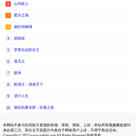
山河故人
1
爱乐之城
2
疯狂动物城
3
抓娃娃
4
穿普拉达的女王
5
落凡尘
6
默杀
7
航海王：强者天下
8
逆行人生
9
疯狂的麦克斯：狂暴之路
10
本网站不参与任何影片资源的存储、录制、剪辑、上传，本站所有视频播放源均
来自第三方。部分文字及图片均来自于网络用户上传，不用于商业活动。
Copyright © 2023 www.qulishi.com All Rights Reserved 版权所有