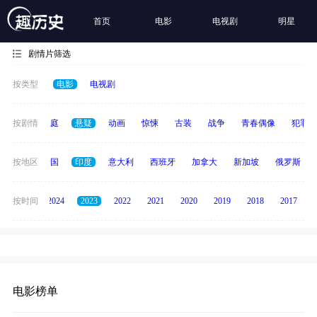
首页
电影
电视剧
明星
剧情片筛选
按类型
电影
电视剧
科幻
按剧情
家庭
悬疑
动画
惊悚
古装
战争
青春偶像
犯罪
德国
按地区
泰国
印度
意大利
西班牙
加拿大
新加坡
俄罗斯
按时间
2025
2024
2023
2022
2021
2020
2019
2018
2017
电影榜单