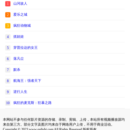
山河故人
1
爱乐之城
2
疯狂动物城
3
抓娃娃
4
穿普拉达的女王
5
落凡尘
6
默杀
7
航海王：强者天下
8
逆行人生
9
疯狂的麦克斯：狂暴之路
10
本网站不参与任何影片资源的存储、录制、剪辑、上传，本站所有视频播放源均
来自第三方。部分文字及图片均来自于网络用户上传，不用于商业活动。
Copyright © 2023 www.qulishi.com All Rights Reserved 版权所有