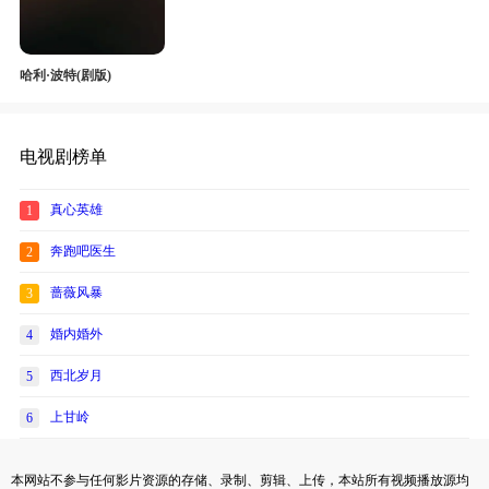
哈利·波特(剧版)
电视剧榜单
真心英雄
1
奔跑吧医生
2
蔷薇风暴
3
婚内婚外
4
西北岁月
5
上甘岭
6
本网站不参与任何影片资源的存储、录制、剪辑、上传，本站所有视频播放源均