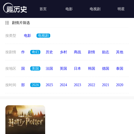
首页
电影
电视剧
明星
剧情片筛选
按类型
电影
电视剧
犯罪
按剧情
动作
奇幻
历史
乡村
商战
剧情
励志
其他
纪
全部
按地区
中国
美国
法国
英国
日本
韩国
德国
泰国
印
按时间
全部
2026
2025
2024
2023
2022
2021
2020
20