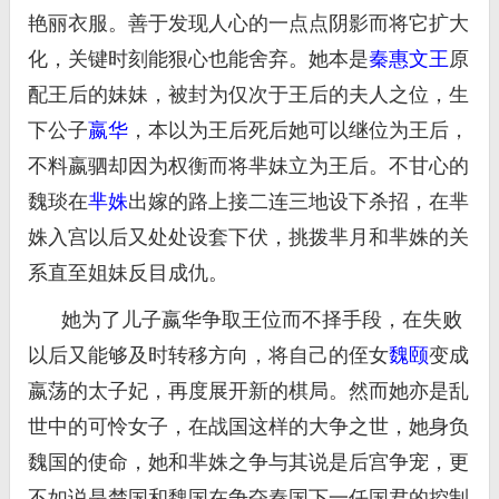
艳丽衣服。善于发现人心的一点点阴影而将它扩大
化，关键时刻能狠心也能舍弃。她本是
秦惠文王
原
配王后的妹妹，被封为仅次于王后的夫人之位，生
下公子
嬴华
，本以为王后死后她可以继位为王后，
不料嬴驷却因为权衡而将芈妹立为王后。不甘心的
魏琰在
芈姝
出嫁的路上接二连三地设下杀招，在芈
姝入宫以后又处处设套下伏，挑拨芈月和芈姝的关
系直至姐妹反目成仇。
她为了儿子嬴华争取王位而不择手段，在失败
以后又能够及时转移方向，将自己的侄女
魏颐
变成
嬴荡的太子妃，再度展开新的棋局。然而她亦是乱
世中的可怜女子，在战国这样的大争之世，她身负
魏国的使命，她和芈姝之争与其说是后宫争宠，更
不如说是楚国和魏国在争夺秦国下一任国君的控制