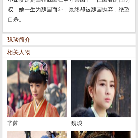
权。她一生为魏国而斗，最终却被魏国抛弃，绝望
自杀。
魏琰简介
相关人物
芈茵
魏琰