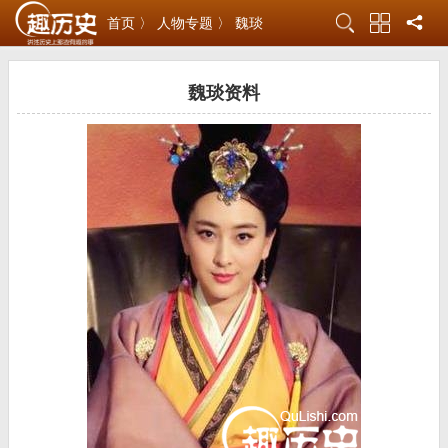
首页 〉
人物专题 〉
魏琰
魏琰资料