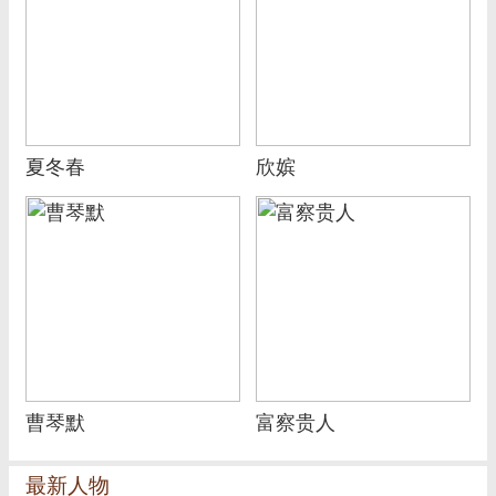
夏冬春
欣嫔
曹琴默
富察贵人
最新人物