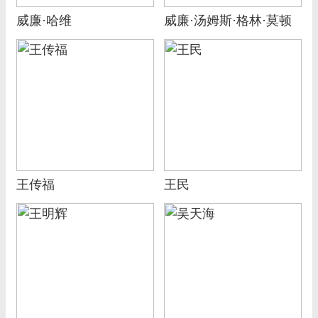
威廉·哈维
威廉·汤姆斯·格林·莫顿
王传福
王民