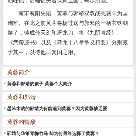
助旺他，后辅佐夫君保家卫国，竭尽所能。
南宋襄阳失陷，黄蓉与郭靖双双战死襄阳为国
殉难。在此之前黄蓉将杨过送与郭襄的一柄玄铁剑
熔了，铸成倚天剑和屠龙刀。将《九阴真经》、
《武穆遗书》以及《降龙十八掌掌义精要》分别藏
于其中，以待他日复国之用。
黄蓉简介
黄蓉和郭靖的孩子 黄蓉个人简介
黄蓉和郭靖
愚笨木讷的郭靖为何能追到黄蓉？因为黄蓉缺乏爱
黄蓉的情敌
郭靖与华筝青梅竹马 却为何最终选择了黄蓉？