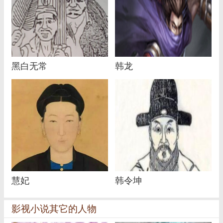
黑白无常
韩龙
慧妃
韩令坤
影视小说其它的人物