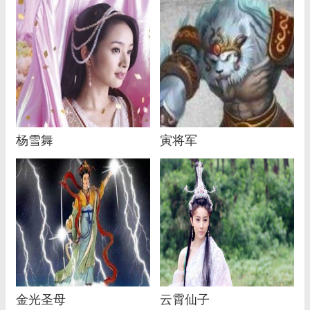
杨雪舞
寅将军
金光圣母
云霄仙子