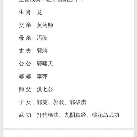
生 肖：龙
父 亲：黄药师
母 亲：冯衡
丈 夫：郭靖
公 公：郭啸天
婆 婆：李萍
师 父：洪七公
子 女：郭芙、郭襄、郭破虏
武 功：打狗棒法、九阴真经、桃花岛武功