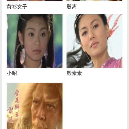
黄衫女子
殷离
小昭
殷素素