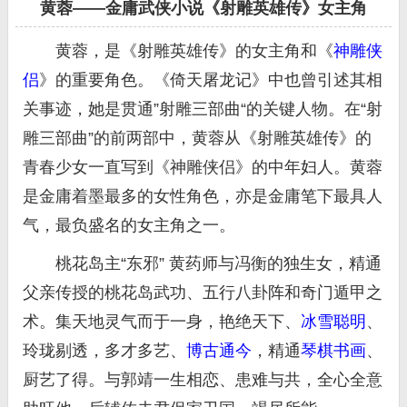
黄蓉——金庸武侠小说《射雕英雄传》女主角
黄蓉，是《射雕英雄传》的女主角和《
神雕侠
侣
》的重要角色。《倚天屠龙记》中也曾引述其相
关事迹，她是贯通”射雕三部曲“的关键人物。在“射
雕三部曲”的前两部中，黄蓉从《射雕英雄传》的
青春少女一直写到《神雕侠侣》的中年妇人。黄蓉
是金庸着墨最多的女性角色，亦是金庸笔下最具人
气，最负盛名的女主角之一。
桃花岛主“东邪” 黄药师与冯衡的独生女，精通
父亲传授的桃花岛武功、五行八卦阵和奇门遁甲之
术。集天地灵气而于一身，艳绝天下、
冰雪聪明
、
玲珑剔透，多才多艺、
博古通今
，精通
琴棋书画
、
厨艺了得。与郭靖一生相恋、患难与共，全心全意