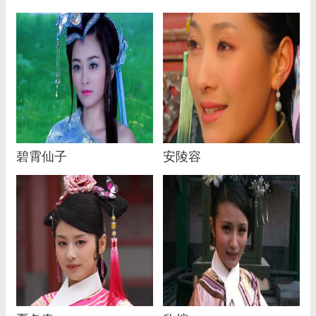
碧霄仙子
安陵容