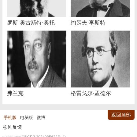
罗斯·奥古斯特·奥托
约瑟夫·李斯特
弗兰克
格雷戈尔·孟德尔
返回顶部
手机版
电脑版
微博
意见反馈
qulishi.com(浙ICP备2024085622号-4)