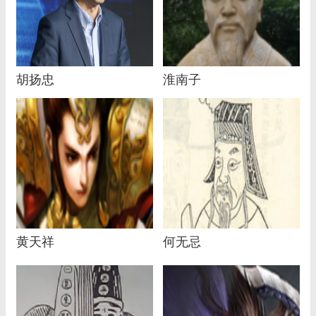
胡扬忠
淮南子
黄天祥
何无忌