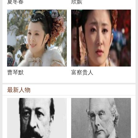
夏冬春
欣嫔
曹琴默
富察贵人
最新人物