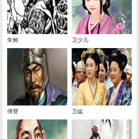
朱鲔
卫少儿
傅燮
卫媪