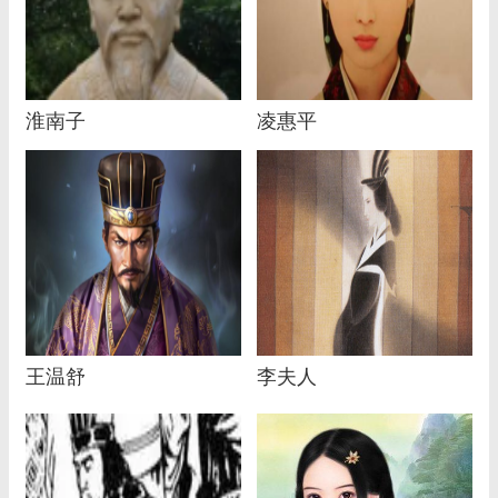
淮南子
凌惠平
王温舒
李夫人