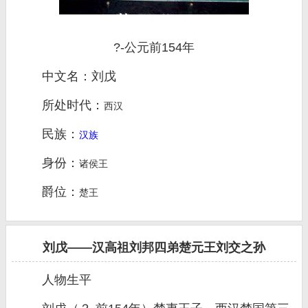
?-公元前154年
中文名：刘戊
所处时代：
西汉
民族：
汉族
身份：
诸侯王
爵位：
楚王
刘戊——汉高祖刘邦四弟楚元王刘交之孙
人物生平