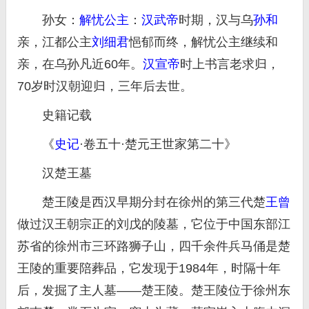
孙女：
解忧公主
：
汉武帝
时期，汉与乌
孙和
亲，江都公主
刘细君
悒郁而终，解忧公主继续和
亲，在乌孙凡近60年。
汉宣帝
时上书言老求归，
70岁时汉朝迎归，三年后去世。
史籍记载
《
史记
·卷五十·楚元王世家第二十》
汉楚王墓
楚王陵是西汉早期分封在徐州的第三代楚
王曾
做过汉王朝宗正的刘戊的陵墓，它位于中国东部江
苏省的徐州市三环路狮子山，四千余件兵马俑是楚
王陵的重要陪葬品，它发现于1984年，时隔十年
后，发掘了主人墓——楚王陵。楚王陵位于徐州东