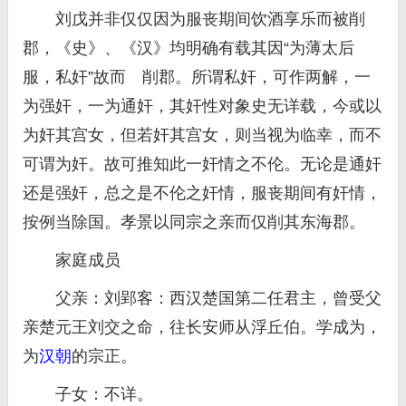
刘戊并非仅仅因为服丧期间饮酒享乐而被削
郡，《史》、《汉》均明确有载其因“为薄太后
服，私奸”故而 削郡。所谓私奸，可作两解，一
为强奸，一为通奸，其奸性对象史无详载，今或以
为奸其宫女，但若奸其宫女，则当视为临幸，而不
可谓为奸。故可推知此一奸情之不伦。无论是通奸
还是强奸，总之是不伦之奸情，服丧期间有奸情，
按例当除国。孝景以同宗之亲而仅削其东海郡。
家庭成员
父亲：刘郢客：西汉楚国第二任君主，曾受父
亲楚元王刘交之命，往长安师从浮丘伯。学成为，
为
汉朝
的宗正。
子女：不详。