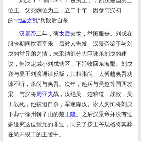
刘戊（？-前154年）楚夷王子，西汉楚国第三
位王。父死嗣位为王，立二十年，因参与汉初
的“
七国之乱
”兵败后自杀。
汉景帝
二年，薄
太后
去世，举国服丧。刘戊在
服丧期间饮酒享乐，后被人告发。汉景帝鉴于与刘
戊的堂兄弟之情，未采纳部分大臣诛杀刘戊的建
议，但决定减小刘戊辖区，下旨收回东海郡。刘戊
遂与吴王刘濞通谋反叛，其相张尚、太傅越夷吾劝
谏不听，杀尚与夷吾。次年，起兵与吴赵等国西攻
梁、与汉将
周亚夫
战，汉绝吴、楚粮道，战败，吴
王战死，他被迫自杀，军遂降汉。家人匆忙将刘戊
下葬于徐州狮子山的楚
王陵
。之后汉景帝并没有过
多追究这位堂兄的罪过，同意了按王爷规格将其葬
在尚未竣工的王陵中。