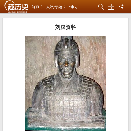
首页 〉
人物专题 〉
刘戊
刘戊资料