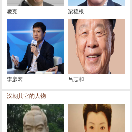
凌克
梁稳根
李彦宏
吕志和
汉朝其它的人物