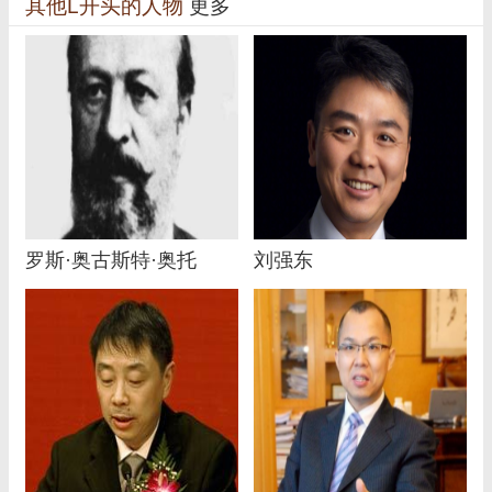
其他L开头的人物
更多
罗斯·奥古斯特·奥托
刘强东