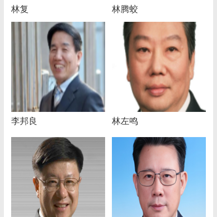
林复
林腾蛟
李邦良
林左鸣