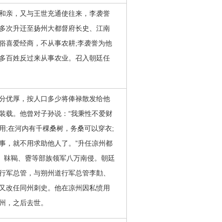
和亲，又与王世充通使往来，李袭誉
多次升迁至扬州大都督府长史、江南
俗喜爱经商，不从事农耕;李袭誉为他
多百姓反过来从事农业。召入朝廷任
分优厚，按人口多少将俸禄散发给他
装载。他曾对子孙说：“我秉性不爱财
;在河内有千棵桑树，务桑可以穿衣;
事，就不用求助他人了。”升任凉州都
纥、靺鞨、霫等部族领军八万南侵。朝廷
行军总管，与朔州道行军总管李勣、
又改任同州刺史。他在凉州因私愤用
州，之后去世。