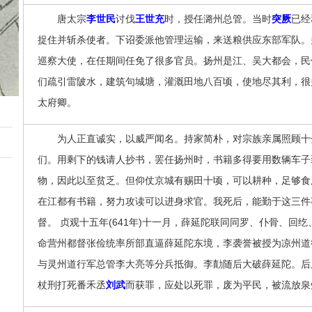
唐太宗
李世民
讨伐
王世充
时，授任潞州总管。当时
突厥
已经
捉住并斩杀使者。下诏委派他管理运输，来送粮供应东部军队。
巡察大使，在任期间任免了很多官员。扬州是江、吴大都会，民
们疏引雷陂水，建筑句城塘，灌溉田地八百顷，使地尽其利，很
太府卿。
为人正直诚实，以威严闻名。持家简朴，对宗族亲属照顾十
们。用剩下的钱请人抄书，罢任扬州时，书籍多得要用数辆车子
物，因此以至贫乏。但仰仗京城有赐田十顷，可以耕种，足够食用
在江都有书籍，努力攻读可以进身求官。我死后，能勤于这三件
督。 贞观十五年(641年)十一月，薛延陀联同同罗、仆骨、回
命营州都督张俭统率所部直逼薛延陀东境，李袭誉被授为凉州道
与灵州道行军总管李大亮等分兵抵御。李勣随后大破薛延陀。后
杖刑打死番禾丞
刘武
而获罪，应处以死罪，废为平民，被流放泉