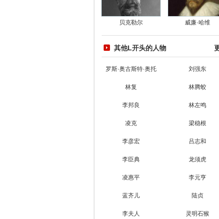
贝克勒尔
威廉·哈维
其他L开头的人物
罗斯·奥古斯特·奥托
刘强东
林复
林腾蛟
李邦良
林左鸣
凌克
梁稳根
李彦宏
吕志和
李臣典
龙须虎
凌惠平
李元亨
蓝齐儿
陆贞
李夫人
灵明石猴