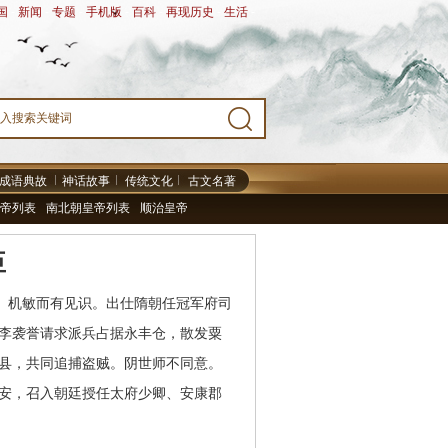
国
-
新闻
-
专题
-
手机版
-
百科
-
再现历史
-
生活
-
成语典故
神话故事
传统文化
古文名著
帝列表
南北朝皇帝列表
顺治皇帝
臣
。机敏而有见识。出仕隋朝任冠军府司
李袭誉请求派兵占据永丰仓，散发粟
县，共同追捕盗贼。阴世师不同意。
安，召入朝廷授任太府少卿、安康郡