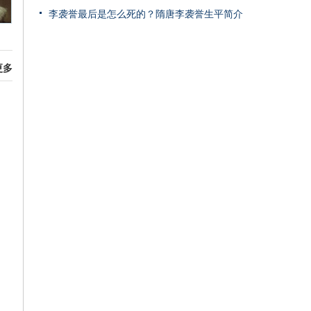
李袭誉最后是怎么死的？隋唐李袭誉生平简介
更多