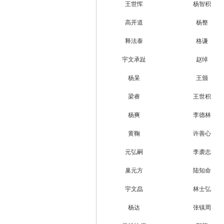
王世恽
杨智积
高开道
杨整
释法泰
格谦
宇文承趾
赵绰
杨杲
王颁
梁睿
王世积
杨爽
李德林
黄鞠
许善心
元弘嗣
李袭志
巢元方
陆知命
宇文皛
林士弘
杨达
张镇周