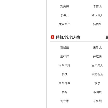
刘英媚
李惜儿
李裹儿
陆压道人
龙吉公主
陆西星
隋朝其它的人物
窦线娘
朱贵儿
裴行俨
薛道衡
司马消难
宣华夫人
杨倓
宇文智及
司马德戡
杨瓒
杨纶
韦圆成
刘仁恩
令狐熙