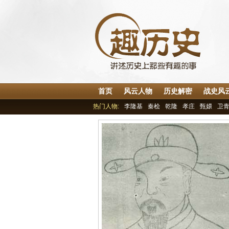
首页
风云人物
历史解密
战史风
热门人物:
李隆基
秦桧
乾隆
孝庄
甄嬛
卫