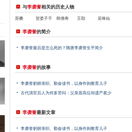
与
李袭誉
相关的历史人物
苏夔
贺娄子干
韩僧寿
王劭
吴绛仙
李袭誉
的简介
李袭誉最后是怎么死的？隋唐李袭誉生平简介
李袭誉
的故事
李袭誉躬耕亲织、勤奋读书，以身作则教育儿子
古代清官后人为何多苦闷：父亲居高位却遗产甚少
李袭誉
最新文章
李袭誉躬耕亲织、勤奋读书，以身作则教育儿子