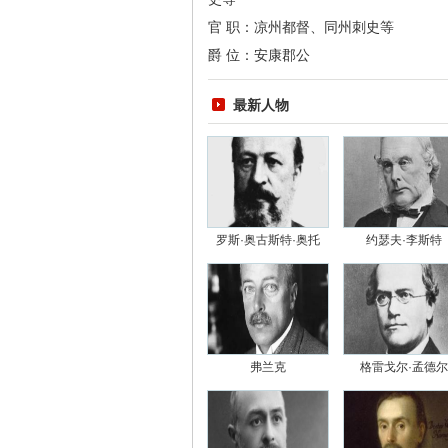
官 职：凉州都督、同州刺史等
爵 位：安康郡公
最新人物
罗斯·奥古斯特·奥托
约瑟夫·李斯特
弗兰克
格雷戈尔·孟德尔