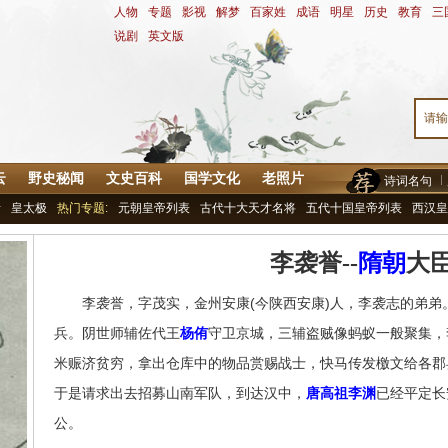
人物
-
专题
-
影视
-
解梦
-
百家姓
-
成语
-
明星
-
历史
-
教育
-
三
说剧
-
英文版
云
野史秘闻
文史百科
国学文化
老照片
诗词名句
青
皇太极
热门专题:
元朝皇帝列表
古代十大天才名将
五代十国皇帝列表
西汉皇
李袭誉--
隋朝
大
李袭誉，字茂实，金州安康(今陕西安康)人，李袭志的弟弟
兵。阴世师辅佐代王
杨侑
守卫京城，三辅盗贼像蚂蚁一般聚集，
米赈济贫穷，拿出仓库中的物品赏赐战士，快马传发檄文给各郡
于是请求出去招募山南军队，到达汉中，
唐高祖
李渊
已经平定长
公。