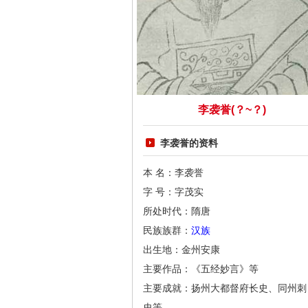
李袭誉(？~？)
李袭誉的资料
本 名：李袭誉
字 号：字茂实
所处时代：隋唐
民族族群：
汉族
出生地：金州安康
主要作品：《五经妙言》等
主要成就：扬州大都督府长史、同州刺
史等