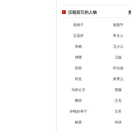
汉朝其它的人物
淮南子
凌惠平
王温舒
李夫人
朱鲔
卫少儿
傅燮
卫媪
苏双
司马谈
郑玄
来莺儿
乌孙公主
楚服
樊崇
王充
伊稚斜单于
王常
杨喜
何休