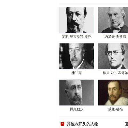
罗斯·奥古斯特·奥托
约瑟夫·李斯特
弗兰克
格雷戈尔·孟德尔
贝克勒尔
威廉·哈维
其他W开头的人物