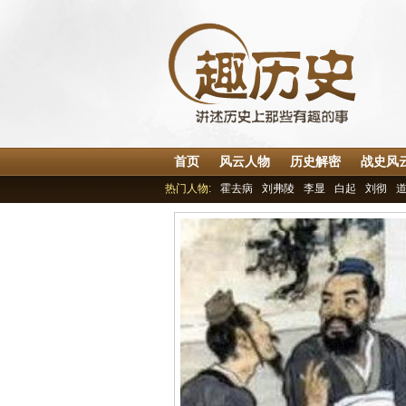
首页
风云人物
历史解密
战史风
热门人物:
霍去病
刘弗陵
李显
白起
刘彻