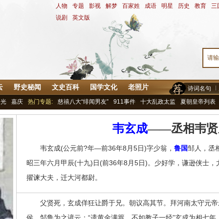
人物
-
专题
-
影视
-
解梦
-
百家姓
-
成语
-
明星
-
历史
-
教育
-
三
说剧
-
英文版
云
野史秘闻
文史百科
国学文化
老照片
诗词名句
道光
嘉庆
热门专题:
慈禧八大“绯闻男友”
911事件
十大乱政太监
夏朝皇帝列表
韦玄成
——丞相韦贤
韦玄成(公元前?年—前36年8月5日)字少翁，
鲁国
邹人，丞
昭三年六月甲辰(十九)日(前36年8月5日)。少好学，谦逊侠
擢谏大夫，迁大河都尉。
父贤死，玄成佯狂让爵于兄。朝议高其节。拜河南太守元帝永光
侯。邹鲁为之谚云：“遗黄金满籝，不如教子一经”玄成为相七