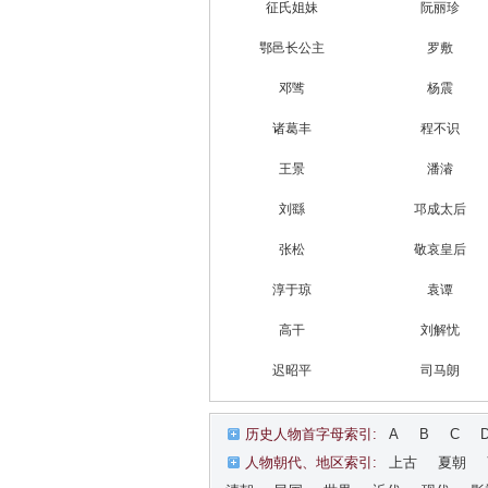
征氏姐妹
阮丽珍
鄂邑长公主
罗敷
邓骘
杨震
诸葛丰
程不识
王景
潘濬
刘繇
邛成太后
张松
敬哀皇后
淳于琼
袁谭
高干
刘解忧
迟昭平
司马朗
历史人物首字母索引:
A
B
C
人物朝代、地区索引:
上古
夏朝