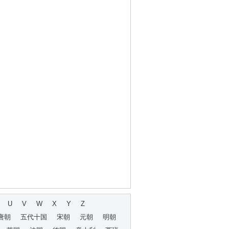
U
V
W
X
Y
Z
唐朝
五代十国
宋朝
元朝
明朝