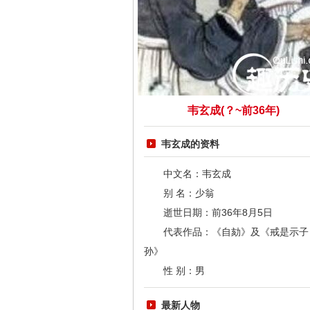
韦玄成(？~前36年)
韦玄成的资料
中文名：韦玄成
别 名：少翁
逝世日期：前36年8月5日
代表作品：《自劾》及《戒是示子
孙》
性 别：男
最新人物