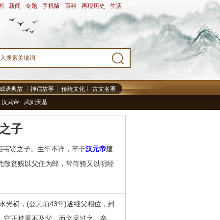
国
-
新闻
-
专题
-
手机版
-
百科
-
再现历史
-
生活
-
成语典故
神话故事
传统文化
古文名著
汉武帝
武则天墓
之子
相韦贤之子。生年不详，卒于
汉元帝
建
士，尤敬贫贱以父任为郎，常侍骑又以明经
初，(公元前43年)遂继父相位，封
年，守正持重不及父，而文采过之。卒，