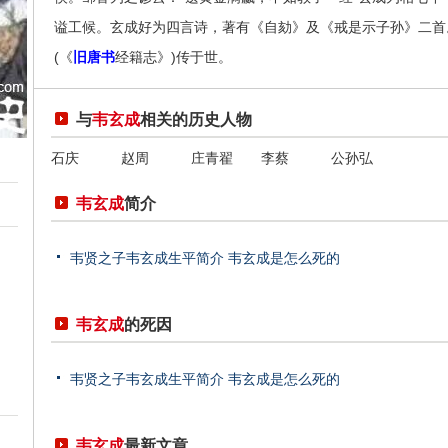
谥工候。玄成好为四言诗，著有《自劾》及《戒是示子孙》二首
(《
旧唐书
经籍志》)传于世。
与
韦玄成
相关的历史人物
石庆
赵周
庄青翟
李蔡
公孙弘
韦玄成
简介
韦贤之子韦玄成生平简介 韦玄成是怎么死的
韦玄成
的死因
韦贤之子韦玄成生平简介 韦玄成是怎么死的
韦玄成
最新文章