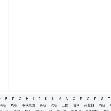
D
E
F
G
H
I
J
K
L
M
N
O
P
Q
R
S
T
商朝
周朝
春秋战国
秦朝
汉朝
三国
晋朝
南北朝
隋朝