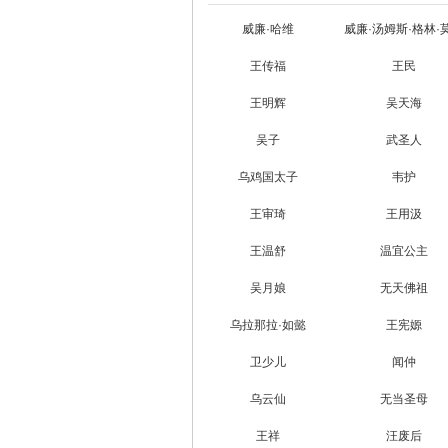
威廉·哈维
威廉·汤姆斯·格林·
王传福
王民
王明辉
吴天海
吴子
武圣人
乌鸡国太子
韦护
王审琦
王用汲
王温舒
温宜公主
吴月娘
无天佛祖
乌拉那拉·如懿
王宪嫄
卫少儿
闻仲
乌云仙
无当圣母
王祥
汪废后