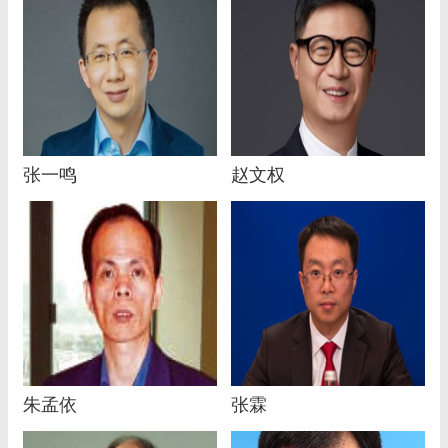
张一鸣
赵文权
朱孟依
张霖