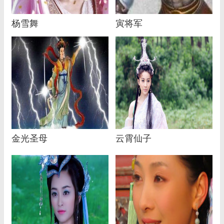
杨雪舞
寅将军
金光圣母
云霄仙子