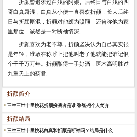
折颜曾追求过白浅的阿娘。后终日与白浅的四
哥白真厮混，白真从小便一直喜欢折颜，长大后终
日与折颜厮混，折颜对他颇为照顾，还曾称他为家
里那位，诚然是一对断袖情深。
折颜喜欢为老不尊，折颜坚决认为自己其实很
是年轻，谁敢在称呼上把他叫老了他就能把谁记恨
个千千万万年。折颜酿得一手好酒，医术高明胜过
九重天上的药君。
折颜简介
三生三世十里桃花折颜扮演者是谁 张智尧个人简介
折颜结局
三生三世十里桃花白真和折颜是断袖吗？结局是什么