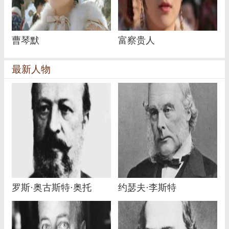
曹琴默
富察贵人
最新人物
罗斯·奥古斯特·奥托
约瑟夫·李斯特