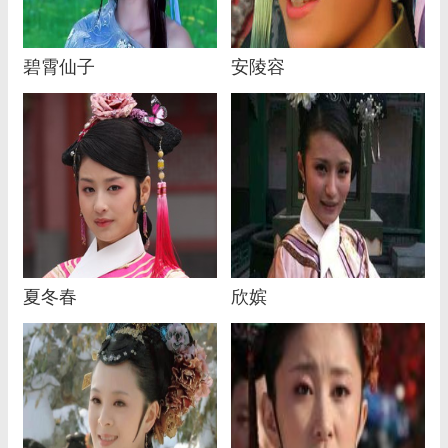
碧霄仙子
安陵容
夏冬春
欣嫔