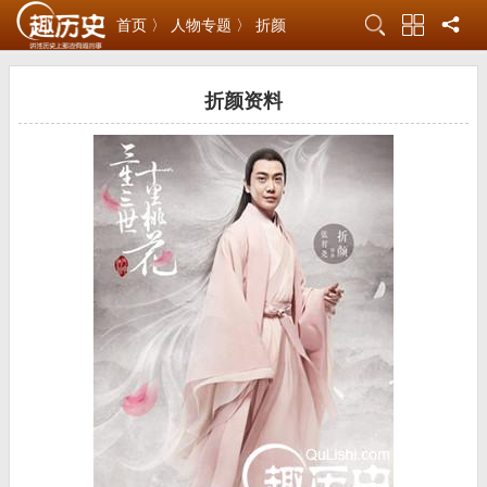
首页 〉
人物专题 〉
折颜
折颜资料