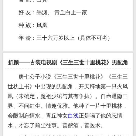
好 友：墨渊、 青丘白止一家
种 族：凤凰
年 龄：三十六万岁以上（具体不可考）
折颜——古装电视剧《三生三世十里桃花》男配角
唐七公子小说《三生三世十里桃花》《三生三
世枕上书》中出现的男配角，开天辟地第一只火凤
凰（未确定，魔祖少绾与其有争执）。自命退隐三
界、不问红尘、情趣优雅。他种了一片十里桃林，
会酿制忘情水。青丘神女
白浅
正是喝了他的忘情
水，才忘了前尘往事。善酿酒，善医术。