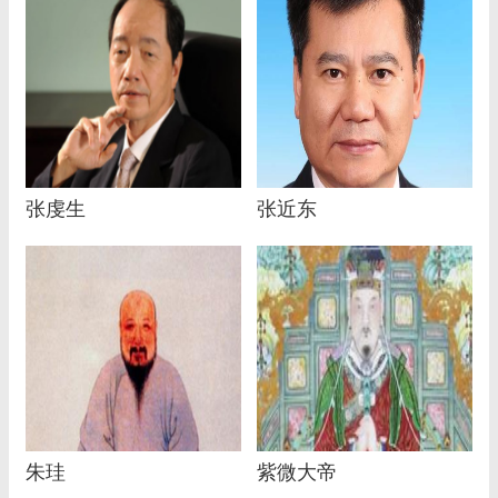
张虔生
张近东
朱珪
紫微大帝