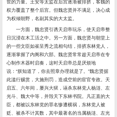
世的力量。王安等太监在后宫逐渐被排挤，客魏的
权力覆盖了整个后宫。但魏忠贤并不满足，决心成
为权倾朝野，名副其实的大太监。
一方面，魏忠贤引诱天启帝玩乐，使天启帝整
日沉浸在木工活之中。另一方面，魏忠贤与朝堂上
的一些文臣如崔呈秀之流相勾结，排挤东林党人，
逐渐掌握了内阁和六部。魏忠贤常常趁天启帝在专
心制作木器时启奏，这时天启帝总是厌烦地
说：“朕知道了，你去照章办理就是了。”魏忠贤据
此滥行赐赏，大施刑罚，造成空前的宦官专政。天
启五、六年间，屡兴大狱，诬杀东林党人杨涟、左
光斗、魏大中等，并毁天下东林书院。凡正直的大
臣，都被以东林党的罪名惨遭横祸，东林党人被
贬、被杀不计其数，其中最著名的当属杨涟、左光