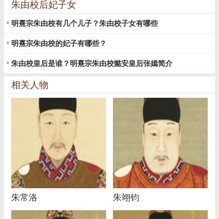
朱由校后妃子女
明熹宗朱由校有几个儿子？朱由校子女有哪些
明熹宗朱由校的妃子有哪些？
朱由校皇后是谁？明熹宗朱由校懿安皇后张嫣简介
相关人物
朱常洛
朱翊钧