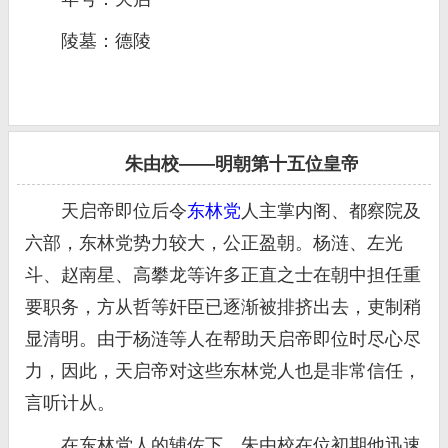
陵墓：德陵
朱由校——明朝第十五位皇帝
天启帝即位后令
东林党
人主掌内阁、都察院及
六部，东林党势力较大，公正盈朝。杨涟、左光
斗、赵南星、高攀龙等许多正直之士在朝中担任重
要职务，方从哲等奸臣已逐渐被排挤出去，吏制稍
显清明。由于杨涟等人在帮助天启帝即位时尽心尽
力，因此，天启帝对这些东林党人也是非常信任，
言听计从。
在东林党人的辅佐下，朱由校在位初期他迅速