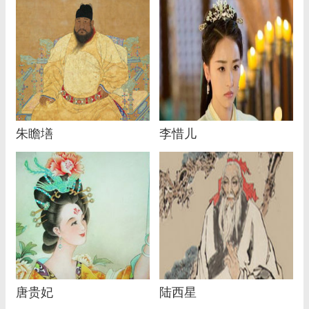
朱瞻墡
李惜儿
唐贵妃
陆西星