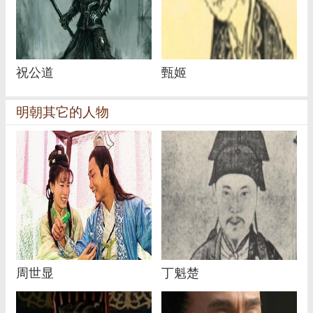
祝公道
甄姬
明朝其它的人物
周世显
丁魁楚