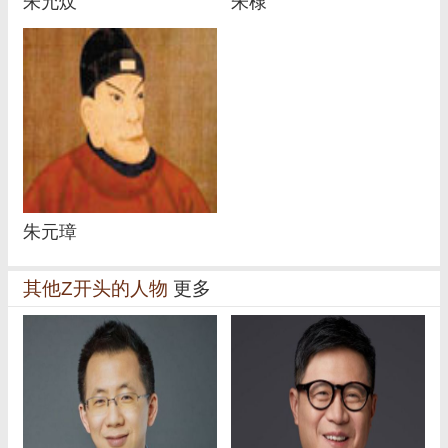
朱允炆
朱棣
朱元璋
其他Z开头的人物
更多