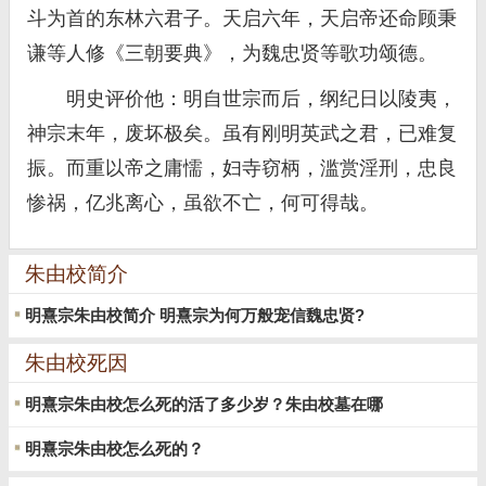
斗为首的东林六君子。天启六年，天启帝还命顾秉
谦等人修《三朝要典》，为魏忠贤等歌功颂德。
明史评价他：明自世宗而后，纲纪日以陵夷，
神宗末年，废坏极矣。虽有刚明英武之君，已难复
振。而重以帝之庸懦，妇寺窃柄，滥赏淫刑，忠良
惨祸，亿兆离心，虽欲不亡，何可得哉。
朱由校简介
明熹宗朱由校简介 明熹宗为何万般宠信魏忠贤?
朱由校死因
明熹宗朱由校怎么死的活了多少岁？朱由校墓在哪
明熹宗朱由校怎么死的？