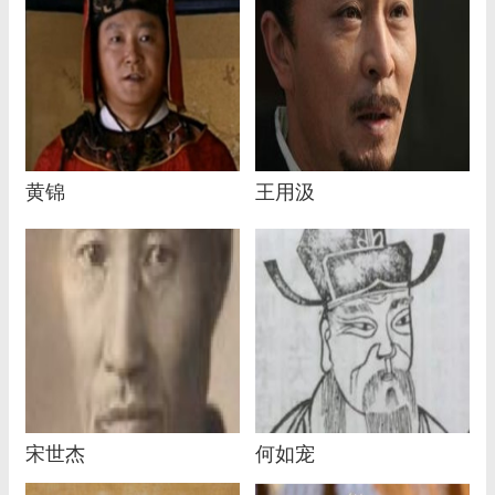
黄锦
王用汲
宋世杰
何如宠