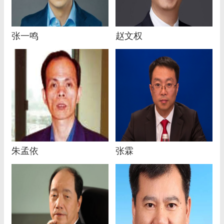
张一鸣
赵文权
朱孟依
张霖