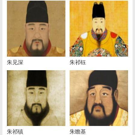
朱见深
朱祁钰
朱祁镇
朱瞻基