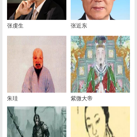
张虔生
张近东
朱珪
紫微大帝