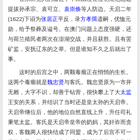
提拔孙承宗、袁可立、
袁崇焕
等人防边。天启二年
(1622)下诏为
张居正
平反，录
方孝孺
遗嗣，优恤元
勋，给予祭葬及谥号。在澳门问题上态度强硬，还
与荷兰殖民者两次在澎湖交战，并且获胜。且有罢
矿监，安抚辽东的之举。但是谁知不久之后就出了
事。
这时的后宫之中，两颗毒瘤正在悄悄的生长。
这两个毒瘤就是
魏忠贤
与客氏。魏忠贤原为一市井
无赖，大字不识，却善于钻营，很快攀上了大
太监
王安的关系，并结识了当时还是皇太孙的天启帝。
天启帝继位后，他的地位自然直线上升，升任司礼
秉笔太监。客氏是天启帝皇帝的奶妈，其奸诈而贪
权，客魏两人很快结成了同盟，成为了后宫不可一