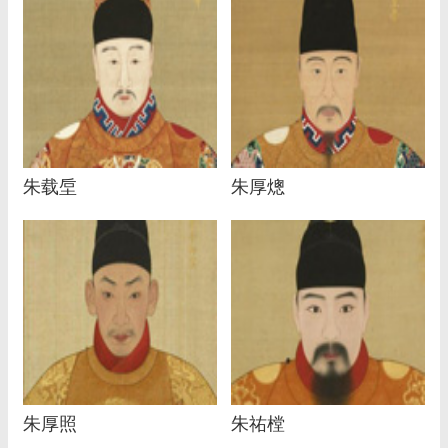
朱载垕
朱厚熜
朱厚照
朱祐樘