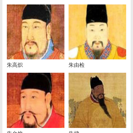
朱高炽
朱由检