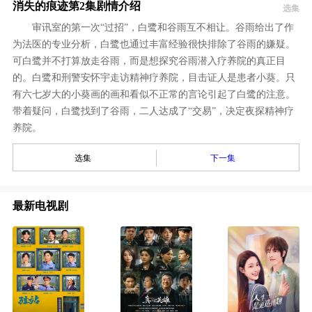
消失的痕迹第2集剧情介绍
选集
审讯室的第一次“过招”，白鹭和谷雨互不相让。谷雨给出了作
为法医的专业分析，白鹭也通过丰富经验很快排除了谷雨的嫌疑。
可白鹭并不打算放走谷雨，而是想探究谷雨潜入疗养院的真正目
的。白鹭和刑警安怀宇走访精神疗养院，目击证人是患者小葵。只
有六七岁大的小葵画的画和看似不正常的言论引起了白鹭的注意。
带着疑问，白鹭找到了谷雨，二人达成了“交易”，决定夜探精神疗
养院。
选集
下一集
最新电视剧