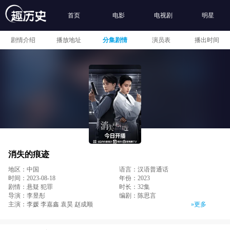
首页
电影
电视剧
明星
剧情介绍
播放地址
分集剧情
演员表
播出时间
消失的痕迹
地区：中国
语言：汉语普通话
时间：2023-08-18
年份：2023
剧情：悬疑 犯罪
时长：32集
导演：李昱彤
编剧：陈思言
主演：李媛 李嘉鑫 袁昊 赵成顺
»更多