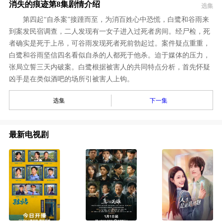
消失的痕迹第8集剧情介绍
选集
第四起“自杀案”接踵而至，为消百姓心中恐慌，白鹭和谷雨来
到案发民宿调查，二人发现有一女子进入过死者房间。经尸检，死
者确实是死于上吊，可谷雨发现死者死前勃起过。案件疑点重重，
白鹭和谷雨坚信四名看似自杀的人都死于他杀。迫于媒体的压力，
张局立誓三天内破案。白鹭根据被害人的共同特点分析，首先怀疑
凶手是在类似酒吧的场所引被害人上钩。
选集
下一集
最新电视剧