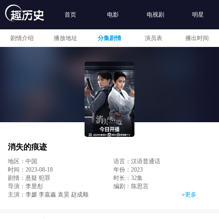
首页
电影
电视剧
明星
剧情介绍
播放地址
分集剧情
演员表
播出时间
消失的痕迹
地区：中国
语言：汉语普通话
时间：2023-08-18
年份：2023
剧情：悬疑 犯罪
时长：32集
导演：李昱彤
编剧：陈思言
主演：李媛 李嘉鑫 袁昊 赵成顺
»更多