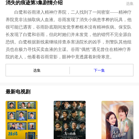
消失的痕迹第3集剧情介绍
选集
白鹭和谷雨潜入精神疗养院，二人找到了一间密室——精神疗
养院竟非法抽取病人血液。谷雨发现了消失小病患李桦的玩具，他
很可能已遇害，谷雨卧底期间发觉李桦根本没有精神疾病。保安队
长发现了白鹭和谷雨，但此时她们并未发觉，他的错愕不完全源自
恐惧。白鹭根据新线索继续排查杀害汤院长的凶手，刑警队其他组
员也在极力寻找买卖血液的主谋。谷雨“偶然”遇见曾住在精神疗养
院的老人，他看着谷雨背影，眼神中竟透露着刺骨寒意。
选集
下一集
最新电视剧