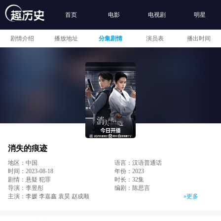
首页
电影
电视剧
明星
剧情介绍
播放地址
分集剧情
演员表
播出时间
消失的痕迹
地区：中国
语言：汉语普通话
时间：2023-08-18
年份：2023
剧情：悬疑 犯罪
时长：32集
导演：李昱彤
编剧：陈思言
主演：李媛 李嘉鑫 袁昊 赵成顺
»更多