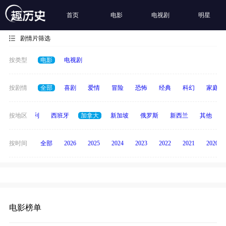
首页
电影
电视剧
明星
剧情片筛选
按类型
电影
电视剧
按剧情
全部
喜剧
爱情
冒险
恐怖
经典
科幻
家庭
印度
按地区
意大利
西班牙
加拿大
新加坡
俄罗斯
新西兰
其他
按时间
全部
2026
2025
2024
2023
2022
2021
2020
电影榜单