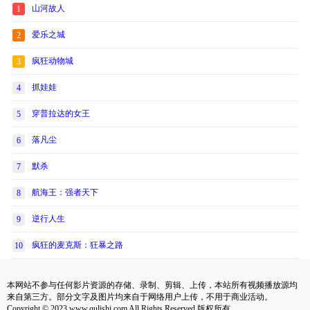
山河故人
1
爱乐之城
2
疯狂动物城
3
抓娃娃
4
穿普拉达的女王
5
落凡尘
6
默杀
7
航海王：强者天下
8
逆行人生
9
疯狂的麦克斯：狂暴之路
10
本网站不参与任何影片资源的存储、录制、剪辑、上传，本站所有视频播放源均
来自第三方。部分文字及图片均来自于网络用户上传，不用于商业活动。
Copyright © 2023 www.qulishi.com All Rights Reserved 版权所有