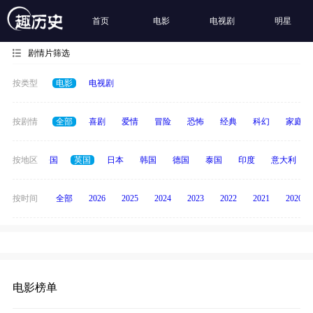
首页
电影
电视剧
明星
剧情片筛选
按类型
电影
电视剧
按剧情
全部
喜剧
爱情
冒险
恐怖
经典
科幻
家庭
美国
按地区
法国
英国
日本
韩国
德国
泰国
印度
意大利
按时间
全部
2026
2025
2024
2023
2022
2021
2020
电影榜单