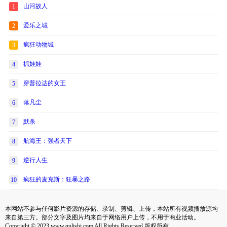
山河故人
1
爱乐之城
2
疯狂动物城
3
抓娃娃
4
穿普拉达的女王
5
落凡尘
6
默杀
7
航海王：强者天下
8
逆行人生
9
疯狂的麦克斯：狂暴之路
10
本网站不参与任何影片资源的存储、录制、剪辑、上传，本站所有视频播放源均
来自第三方。部分文字及图片均来自于网络用户上传，不用于商业活动。
Copyright © 2023 www.qulishi.com All Rights Reserved 版权所有