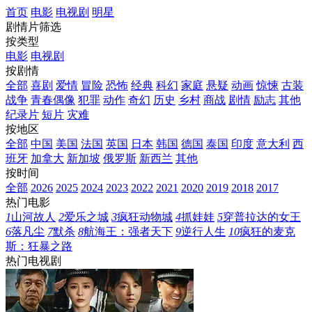
首页
电影
电视剧
明星
剧情片筛选
按类型
电影
电视剧
按剧情
全部
喜剧
爱情
冒险
恐怖
经典
科幻
家庭
悬疑
动画
惊悚
古装
战争
青春偶像
犯罪
动作
奇幻
历史
乡村
商战
剧情
励志
其他
纪录片
短片
灾难
按地区
全部
中国
美国
法国
英国
日本
韩国
德国
泰国
印度
意大利
西
班牙
加拿大
新加坡
俄罗斯
新西兰
其他
按时间
全部
2026
2025
2024
2023
2022
2021
2020
2019
2018
2017
热门电影
1
山河故人
2
爱乐之城
3
疯狂动物城
4
抓娃娃
5
穿普拉达的女王
6
落凡尘
7
默杀
8
航海王：强者天下
9
逆行人生
10
疯狂的麦克
斯：狂暴之路
热门电视剧