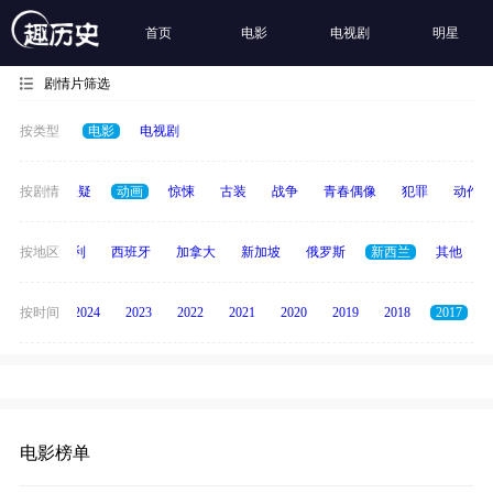
首页
电影
电视剧
明星
剧情片筛选
按类型
电影
电视剧
家庭
按剧情
悬疑
动画
惊悚
古装
战争
青春偶像
犯罪
动作
印度
按地区
意大利
西班牙
加拿大
新加坡
俄罗斯
新西兰
其他
按时间
2025
2024
2023
2022
2021
2020
2019
2018
2017
电影榜单