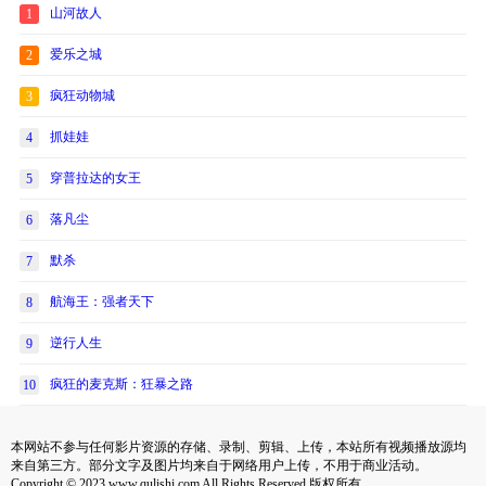
山河故人
1
爱乐之城
2
疯狂动物城
3
抓娃娃
4
穿普拉达的女王
5
落凡尘
6
默杀
7
航海王：强者天下
8
逆行人生
9
疯狂的麦克斯：狂暴之路
10
本网站不参与任何影片资源的存储、录制、剪辑、上传，本站所有视频播放源均
来自第三方。部分文字及图片均来自于网络用户上传，不用于商业活动。
Copyright © 2023 www.qulishi.com All Rights Reserved 版权所有