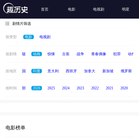
首页
电影
电视剧
明星
剧情片筛选
按类型
电影
电视剧
家庭
按剧情
悬疑
动画
惊悚
古装
战争
青春偶像
犯罪
动作
德国
按地区
泰国
印度
意大利
西班牙
加拿大
新加坡
俄罗斯
按时间
全部
2026
2025
2024
2023
2022
2021
2020
20
电影榜单