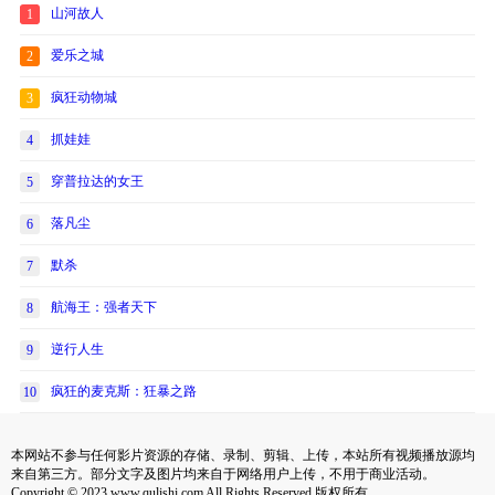
山河故人
1
爱乐之城
2
疯狂动物城
3
抓娃娃
4
穿普拉达的女王
5
落凡尘
6
默杀
7
航海王：强者天下
8
逆行人生
9
疯狂的麦克斯：狂暴之路
10
本网站不参与任何影片资源的存储、录制、剪辑、上传，本站所有视频播放源均
来自第三方。部分文字及图片均来自于网络用户上传，不用于商业活动。
Copyright © 2023 www.qulishi.com All Rights Reserved 版权所有