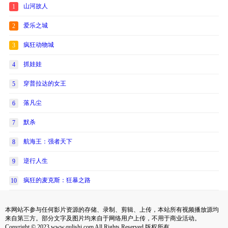
山河故人
1
爱乐之城
2
疯狂动物城
3
抓娃娃
4
穿普拉达的女王
5
落凡尘
6
默杀
7
航海王：强者天下
8
逆行人生
9
疯狂的麦克斯：狂暴之路
10
本网站不参与任何影片资源的存储、录制、剪辑、上传，本站所有视频播放源均
来自第三方。部分文字及图片均来自于网络用户上传，不用于商业活动。
Copyright © 2023 www.qulishi.com All Rights Reserved 版权所有