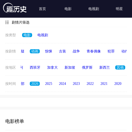
首页
电影
电视剧
明星
剧情片筛选
按类型
电影
电视剧
家庭
按剧情
悬疑
动画
惊悚
古装
战争
青春偶像
犯罪
动作
印度
按地区
意大利
西班牙
加拿大
新加坡
俄罗斯
新西兰
其他
按时间
全部
2026
2025
2024
2023
2022
2021
2020
20
电影榜单