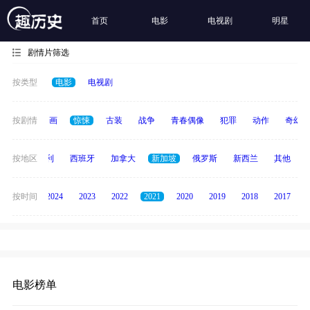
首页
电影
电视剧
明星
剧情片筛选
按类型
电影
电视剧
悬疑
按剧情
动画
惊悚
古装
战争
青春偶像
犯罪
动作
奇幻
印度
按地区
意大利
西班牙
加拿大
新加坡
俄罗斯
新西兰
其他
按时间
2025
2024
2023
2022
2021
2020
2019
2018
2017
电影榜单