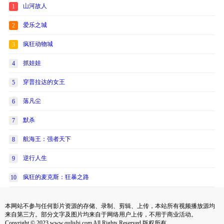
山河故人
1
爱乐之城
2
疯狂动物城
3
抓娃娃
4
穿普拉达的女王
5
落凡尘
6
默杀
7
航海王：强者天下
8
逆行人生
9
疯狂的麦克斯：狂暴之路
10
本网站不参与任何影片资源的存储、录制、剪辑、上传，本站所有视频播放源均
来自第三方。部分文字及图片均来自于网络用户上传，不用于商业活动。
Copyright © 2023 www.qulishi.com All Rights Reserved 版权所有