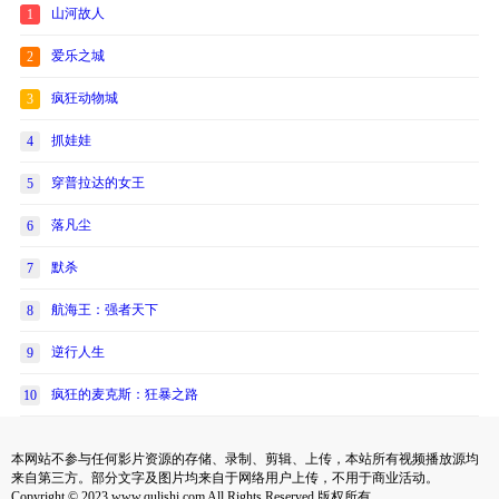
山河故人
1
爱乐之城
2
疯狂动物城
3
抓娃娃
4
穿普拉达的女王
5
落凡尘
6
默杀
7
航海王：强者天下
8
逆行人生
9
疯狂的麦克斯：狂暴之路
10
本网站不参与任何影片资源的存储、录制、剪辑、上传，本站所有视频播放源均
来自第三方。部分文字及图片均来自于网络用户上传，不用于商业活动。
Copyright © 2023 www.qulishi.com All Rights Reserved 版权所有