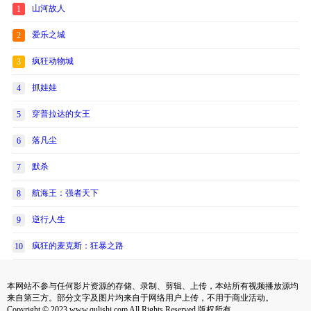
山河故人
1
爱乐之城
2
疯狂动物城
3
抓娃娃
4
穿普拉达的女王
5
落凡尘
6
默杀
7
航海王：强者天下
8
逆行人生
9
疯狂的麦克斯：狂暴之路
10
本网站不参与任何影片资源的存储、录制、剪辑、上传，本站所有视频播放源均
来自第三方。部分文字及图片均来自于网络用户上传，不用于商业活动。
Copyright © 2023 www.qulishi.com All Rights Reserved 版权所有