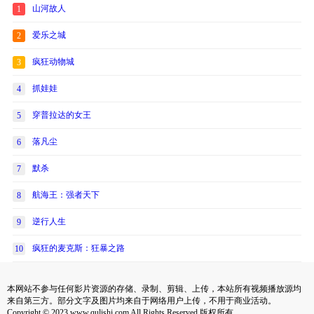
山河故人
1
爱乐之城
2
疯狂动物城
3
抓娃娃
4
穿普拉达的女王
5
落凡尘
6
默杀
7
航海王：强者天下
8
逆行人生
9
疯狂的麦克斯：狂暴之路
10
本网站不参与任何影片资源的存储、录制、剪辑、上传，本站所有视频播放源均
来自第三方。部分文字及图片均来自于网络用户上传，不用于商业活动。
Copyright © 2023 www.qulishi.com All Rights Reserved 版权所有