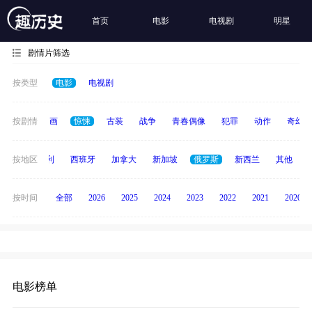
首页
电影
电视剧
明星
剧情片筛选
按类型
电影
电视剧
悬疑
按剧情
动画
惊悚
古装
战争
青春偶像
犯罪
动作
奇幻
印度
按地区
意大利
西班牙
加拿大
新加坡
俄罗斯
新西兰
其他
按时间
全部
2026
2025
2024
2023
2022
2021
2020
电影榜单