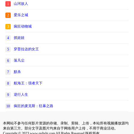
山河故人
1
爱乐之城
2
疯狂动物城
3
抓娃娃
4
穿普拉达的女王
5
落凡尘
6
默杀
7
航海王：强者天下
8
逆行人生
9
疯狂的麦克斯：狂暴之路
10
本网站不参与任何影片资源的存储、录制、剪辑、上传，本站所有视频播放源均
来自第三方。部分文字及图片均来自于网络用户上传，不用于商业活动。
Copyright © 2023 www.qulishi.com All Rights Reserved 版权所有