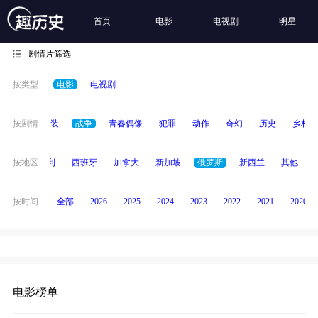
首页
电影
电视剧
明星
剧情片筛选
按类型
电影
电视剧
惊悚
按剧情
古装
战争
青春偶像
犯罪
动作
奇幻
历史
乡村
印度
按地区
意大利
西班牙
加拿大
新加坡
俄罗斯
新西兰
其他
按时间
全部
2026
2025
2024
2023
2022
2021
2020
电影榜单