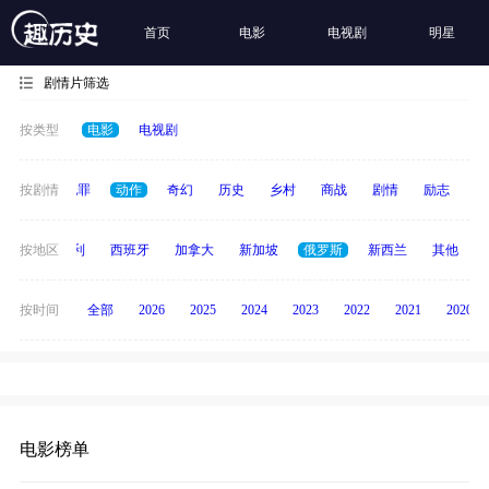
首页
电影
电视剧
明星
剧情片筛选
按类型
电影
电视剧
春偶像
按剧情
犯罪
动作
奇幻
历史
乡村
商战
剧情
励志
其
印度
按地区
意大利
西班牙
加拿大
新加坡
俄罗斯
新西兰
其他
按时间
全部
2026
2025
2024
2023
2022
2021
2020
电影榜单