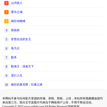
山河故人
1
爱乐之城
2
疯狂动物城
3
抓娃娃
4
穿普拉达的女王
5
落凡尘
6
默杀
7
航海王：强者天下
8
逆行人生
9
疯狂的麦克斯：狂暴之路
10
本网站不参与任何影片资源的存储、录制、剪辑、上传，本站所有视频播放源均
来自第三方。部分文字及图片均来自于网络用户上传，不用于商业活动。
Copyright © 2023 www.qulishi.com All Rights Reserved 版权所有