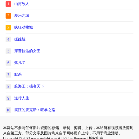
山河故人
1
爱乐之城
2
疯狂动物城
3
抓娃娃
4
穿普拉达的女王
5
落凡尘
6
默杀
7
航海王：强者天下
8
逆行人生
9
疯狂的麦克斯：狂暴之路
10
本网站不参与任何影片资源的存储、录制、剪辑、上传，本站所有视频播放源均
来自第三方。部分文字及图片均来自于网络用户上传，不用于商业活动。
Copyright © 2023 www.qulishi.com All Rights Reserved 版权所有