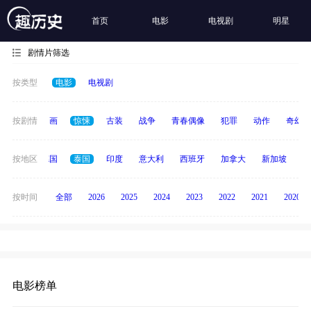
首页
电影
电视剧
明星
剧情片筛选
按类型
电影
电视剧
悬疑
按剧情
动画
惊悚
古装
战争
青春偶像
犯罪
动作
奇幻
韩国
按地区
德国
泰国
印度
意大利
西班牙
加拿大
新加坡
俄
按时间
全部
2026
2025
2024
2023
2022
2021
2020
电影榜单