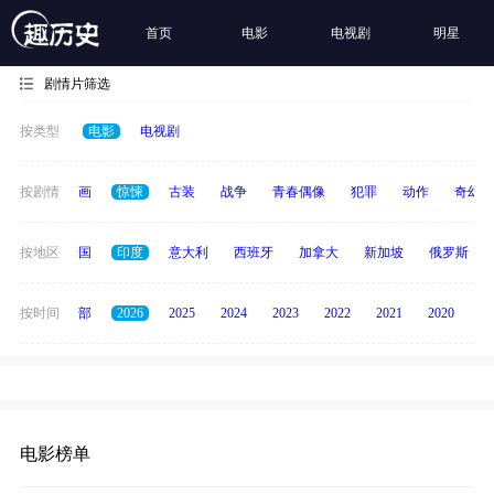
首页
电影
电视剧
明星
剧情片筛选
按类型
电影
电视剧
悬疑
按剧情
动画
惊悚
古装
战争
青春偶像
犯罪
动作
奇幻
德国
按地区
泰国
印度
意大利
西班牙
加拿大
新加坡
俄罗斯
按时间
全部
2026
2025
2024
2023
2022
2021
2020
20
电影榜单