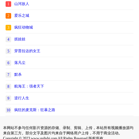
山河故人
1
爱乐之城
2
疯狂动物城
3
抓娃娃
4
穿普拉达的女王
5
落凡尘
6
默杀
7
航海王：强者天下
8
逆行人生
9
疯狂的麦克斯：狂暴之路
10
本网站不参与任何影片资源的存储、录制、剪辑、上传，本站所有视频播放源均
来自第三方。部分文字及图片均来自于网络用户上传，不用于商业活动。
Copyright © 2023 www.qulishi.com All Rights Reserved 版权所有