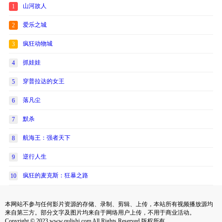
山河故人
1
爱乐之城
2
疯狂动物城
3
抓娃娃
4
穿普拉达的女王
5
落凡尘
6
默杀
7
航海王：强者天下
8
逆行人生
9
疯狂的麦克斯：狂暴之路
10
本网站不参与任何影片资源的存储、录制、剪辑、上传，本站所有视频播放源均
来自第三方。部分文字及图片均来自于网络用户上传，不用于商业活动。
Copyright © 2023 www.qulishi.com All Rights Reserved 版权所有