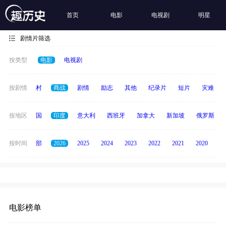
首页
电影
电视剧
明星
剧情片筛选
按类型
电影
电视剧
历史
按剧情
乡村
商战
剧情
励志
其他
纪录片
短片
灾难
德国
按地区
泰国
印度
意大利
西班牙
加拿大
新加坡
俄罗斯
按时间
全部
2026
2025
2024
2023
2022
2021
2020
20
电影榜单