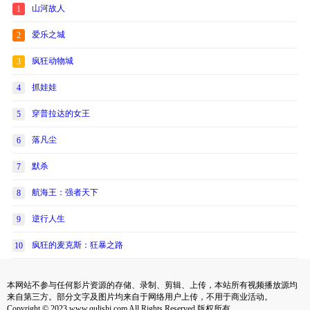
山河故人
1
爱乐之城
2
疯狂动物城
3
抓娃娃
4
穿普拉达的女王
5
落凡尘
6
默杀
7
航海王：强者天下
8
逆行人生
9
疯狂的麦克斯：狂暴之路
10
本网站不参与任何影片资源的存储、录制、剪辑、上传，本站所有视频播放源均
来自第三方。部分文字及图片均来自于网络用户上传，不用于商业活动。
Copyright © 2023 www.qulishi.com All Rights Reserved 版权所有