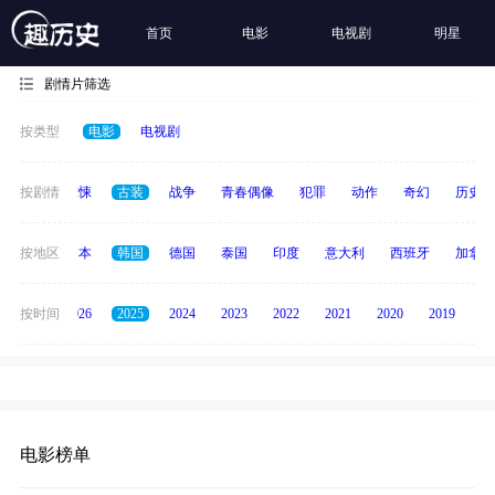
首页
电影
电视剧
明星
剧情片筛选
按类型
电影
电视剧
动画
按剧情
惊悚
古装
战争
青春偶像
犯罪
动作
奇幻
历史
英国
按地区
日本
韩国
德国
泰国
印度
意大利
西班牙
加拿大
全部
按时间
2026
2025
2024
2023
2022
2021
2020
2019
20
电影榜单