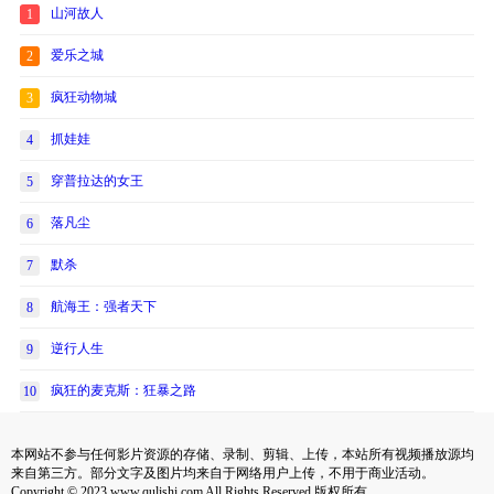
山河故人
1
爱乐之城
2
疯狂动物城
3
抓娃娃
4
穿普拉达的女王
5
落凡尘
6
默杀
7
航海王：强者天下
8
逆行人生
9
疯狂的麦克斯：狂暴之路
10
本网站不参与任何影片资源的存储、录制、剪辑、上传，本站所有视频播放源均
来自第三方。部分文字及图片均来自于网络用户上传，不用于商业活动。
Copyright © 2023 www.qulishi.com All Rights Reserved 版权所有