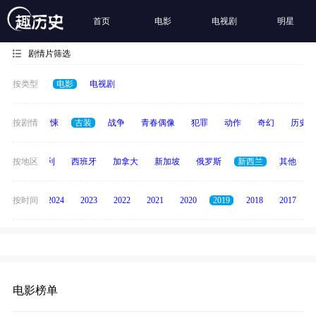
首页
电影
电视剧
明星
剧情片筛选
按类型
电影
电视剧
动画
按剧情
惊悚
古装
战争
青春偶像
犯罪
动作
奇幻
历史
印度
按地区
意大利
西班牙
加拿大
新加坡
俄罗斯
新西兰
其他
按时间
2025
2024
2023
2022
2021
2020
2019
2018
2017
电影榜单